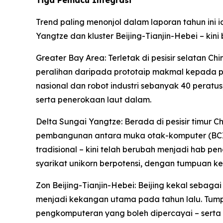
Tiga Pemacu Integrasi
Trend paling menonjol dalam laporan tahun ini 
Yangtze dan kluster Beijing-Tianjin-Hebei – ki
Greater Bay Area: Terletak di pesisir selatan
peralihan daripada prototaip makmal kepada p
nasional dan robot industri sebanyak 40 pera
serta penerokaan laut dalam.
Delta Sungai Yangtze: Berada di pesisir timur C
pembangunan antara muka otak-komputer (BCI) 
tradisional – kini telah berubah menjadi hab p
syarikat unikorn berpotensi, dengan tumpuan kep
Zon Beijing-Tianjin-Hebei: Beijing kekal sebaga
menjadi kekangan utama pada tahun lalu. Tump
pengkomputeran yang boleh dipercayai – serta 