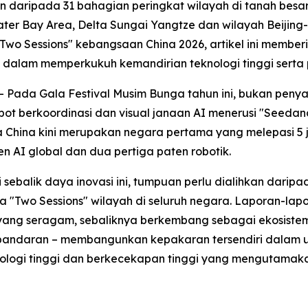
aripada 31 bahagian peringkat wilayah di tanah besar 
ter Bay Area, Delta Sungai Yangtze dan wilayah Beijin
Two Sessions" kebangsaan China 2026, artikel ini membe
a dalam memperkukuh kemandirian teknologi tinggi serta 
 Pada Gala Festival Musim Bunga tahun ini, bukan peny
t berkoordinasi dan visual janaan AI menerusi "Seedan
 China kini merupakan negara pertama yang melepasi 5 
en AI global dan dua pertiga paten robotik.
balik daya inovasi ini, tumpuan perlu dialihkan darip
 "Two Sessions" wilayah di seluruh negara. Laporan-lap
yang seragam, sebaliknya berkembang sebagai ekosistem 
bandaran – membangunkan kepakaran tersendiri dalam 
rteknologi tinggi dan berkecekapan tinggi yang mengutam