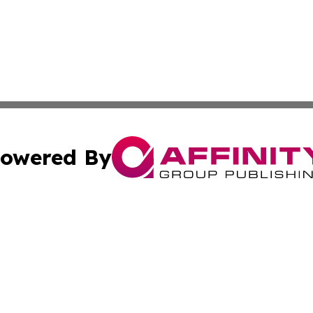
owered By
ubmit Press Release
Terms & Conditions
Copyright/DMCA
cs Inc. dba Affinity Group Publishing & Tonga Arts Report.
Cookie Settings / Your Privacy Choices