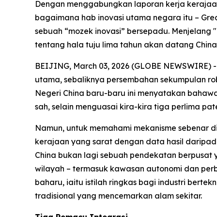
Dengan menggabungkan laporan kerja kerajaan d
bagaimana hab inovasi utama negara itu – Grea
sebuah “mozek inovasi” bersepadu. Menjelang "
tentang hala tuju lima tahun akan datang Chin
BEIJING, March 03, 2026 (GLOBE NEWSWIRE) --
utama, sebaliknya persembahan sekumpulan robo
Negeri China baru-baru ini menyatakan bahawa
sah, selain menguasai kira-kira tiga perlima pat
Namun, untuk memahami mekanisme sebenar di se
kerajaan yang sarat dengan data hasil daripada
China bukan lagi sebuah pendekatan berpusat 
wilayah – termasuk kawasan autonomi dan per
baharu, iaitu istilah ringkas bagi industri be
tradisional yang mencemarkan alam sekitar.