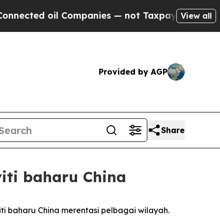
d oil Companies — not Taxpayers — the Chance to
View all
Provided by AGP
Share
iti baharu China
i baharu China merentasi pelbagai wilayah.