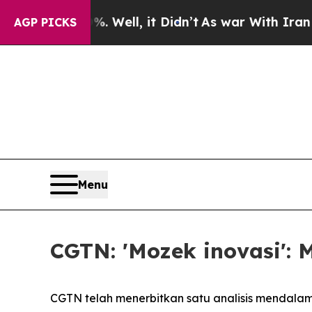
40%. Well, it Didn’t
As war With Iran Drove oil
AGP PICKS
Menu
CGTN: 'Mozek inovasi':
CGTN telah menerbitkan satu analisis mendalam