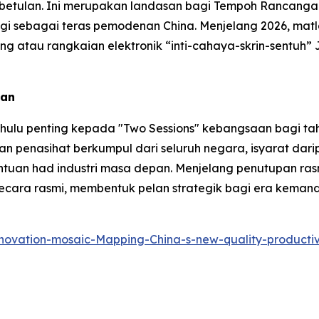
ebetulan. Ini merupakan landasan bagi Tempoh Rancanga
nggi sebagai teras pemodenan China. Menjelang 2026, ma
iang atau rangkaian elektronik “inti-cahaya-skrin-sentuh
aan
hulu penting kepada "Two Sessions" kebangsaan bagi tah
an penasihat berkumpul dari seluruh negara, isyarat darip
n had industri masa depan. Menjelang penutupan rasmi 
ecara rasmi, membentuk pelan strategik bagi era kemand
novation-mosaic-Mapping-China-s-new-quality-producti