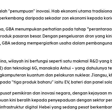
ialah "penumpuan" inovasi. Hab ekonomi utama tradisiona
ni berkembang daripada sekadar zon ekonomi kepada kori
 China, GBA menumpukan perhatian pada tahap “perantara
roduk pasaran besar. Dengan pengeluaran dron yang ki
tus, GBA sedang mempergiatkan usaha dalam pembangunan 
hina, wilayah ini berfungsi seperti satu makmal R&D yang
dan teknologi 6G, manakala Anhui – yang dahulunya te
engkomputeran kuantum dan pelakuran nuklear. Jiangsu, k
ada "tiga produk baharu" iaitu EV, bateri dan panel sola
i pusat pemikiran dan inovasi negara, dengan kejayaan me
uan kini beralih kepada penyepaduan dengan sektor perk
infrastruktur digital Hebei yang sedang pesat berkemba