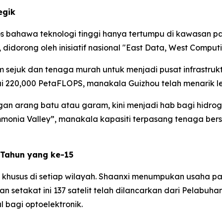
egik
s bahawa teknologi tinggi hanya tertumpu di kawasan pa
 didorong oleh inisiatif nasional "East Data, West Computi
 sejuk dan tenaga murah untuk menjadi pusat infrastrukt
 220,000 PetaFLOPS, manakala Guizhou telah menarik le
gan arang batu atau garam, kini menjadi hab bagi hidrog
a Valley”, manakala kapasiti terpasang tenaga bersih 
Tahun yang ke-15
n khusus di setiap wilayah. Shaanxi menumpukan usaha 
gan setakat ini 137 satelit telah dilancarkan dari Pelabu
 bagi optoelektronik.