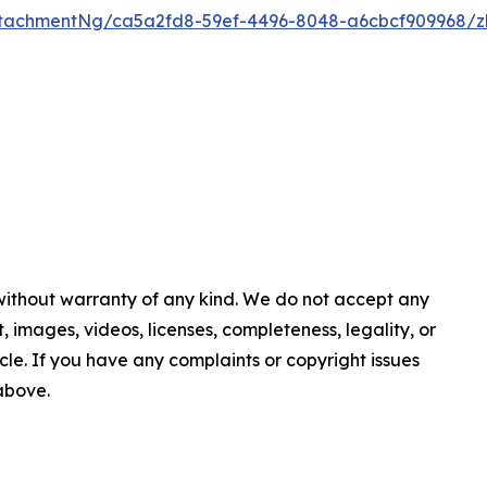
tachmentNg/ca5a2fd8-59ef-4496-8048-a6cbcf909968/z
 without warranty of any kind. We do not accept any
nt, images, videos, licenses, completeness, legality, or
ticle. If you have any complaints or copyright issues
 above.