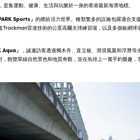
，是集運動、健康、生活與玩樂於一身的香港最新海濱地標。
PARK Sports
」
的繽紛活力世界。種類繁多的設施包羅適合支
Trackman雷達技術的公眾高爾夫球練習場，以及多個板網
K Aqua
」
，誠邀訪客透過獨木舟、直立板、滑浪風翼和浮潛等
村，飽覽翠綠自然景色和地質奇觀，並在魚排上一嘗手釣樂趣，