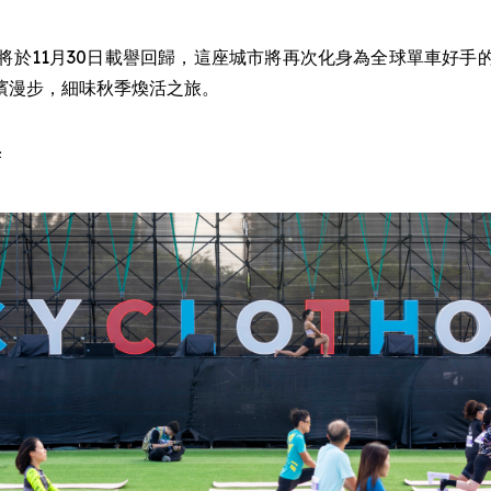
將於11月30日載譽回歸，這座城市將再次化身為全球單車好
濱漫步，細味秋季煥活之旅。
典