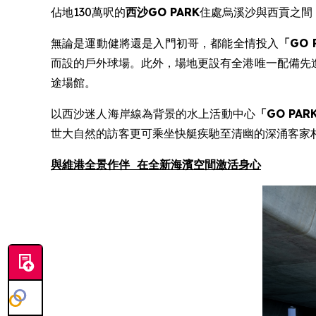
佔地130萬呎的
西沙
GO PARK
住處烏溪沙與西貢之間
無論是運動健將還是入門初哥，都能全情投入
「
GO 
而設的戶外球場。此外，場地更設有全港唯一配備先進
途場館。
以西沙迷人海岸線為背景的水上活動中心
「
GO PAR
世大自然的訪客更可乘坐快艇疾馳至清幽的深涌客家
與
維港全景作伴
在
全新
海濱空間激活身心