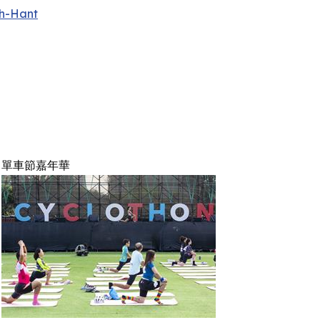
h-Hant
單車節嘉年華