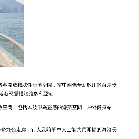
旅客開放標誌性海濱空間，當中兩條全新啟用的海岸步
嶄新視覺體驗維多利亞港。
蔽空間，包括以波浪為靈感的遊樂空間、戶外健身站、
一條綠色走廊，行人及騎單車人士能共用開揚的海濱長