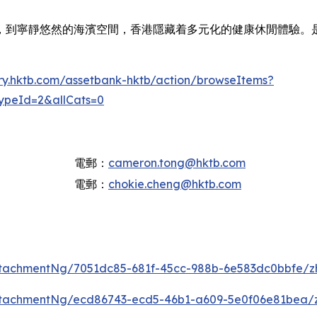
，到寧靜悠然的海濱空間，香港隱藏着多元化的健康休閒體驗。
rary.hktb.com/assetbank-hktb/action/browseItems?
ypeId=2&allCats=0
電郵：
cameron.tong@hktb.com
電郵：
chokie.cheng@hktb.com
tachmentNg/7051dc85-681f-45cc-988b-6e583dc0bbfe/z
ttachmentNg/ecd86743-ecd5-46b1-a609-5e0f06e81bea/