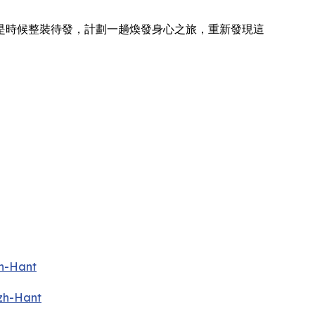
是時候整裝待發，計劃一趟煥發身心之旅，重新發現這
h-Hant
zh-Hant