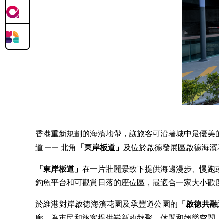
香港重新規劃的海濱地帶，讓旅客可沿著城中最優美
道 —— 北角
「東岸板道」
及位於啟德發展區啟德海濱
「東岸板道」
在一片壯麗景致下提供海邊漫步、慢跑
釣魚平台和可觀賞日落的座位區，最適合一家大小歡
於維港對岸啟德海濱花園及承豐道公園的
「
啟德共融
廊，為市民和旅客提供嶄新的歡聚、休閒和娛樂空間