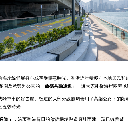
的海岸線舒展身心或享受惬意時光。香港近年積極向本地居民和
花園及承豐道公園的
「
啟德共融通道
」
，讓大家能從海岸兩旁以
或騎單車的好去處。板道的大部分設施均善用了高架公路下的蔭
度溫馨時光。
通道
」
，沿著香港昔日的啟德機場跑道原址而建，現已蜕變成
。