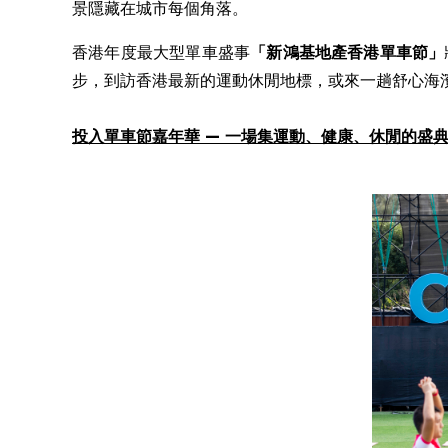
景隱藏在城市每個角落。
香港年度最大型單車盛事
「新鴻基地產
香港單車節
」
步，到訪香港最新的運動休閒地標，或來一趟舒心海
投入
單車節嘉年華
—
一場集
運動
、健康、休閒
的
盛