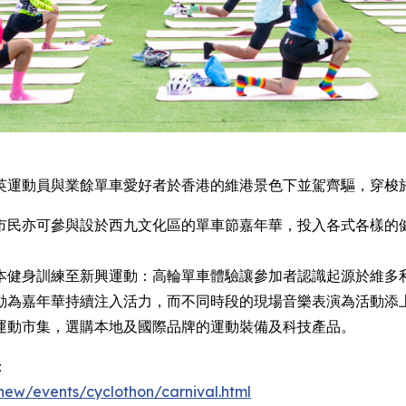
英運動員與業餘單車愛好者於香港的維港景色下並駕齊驅，穿梭
市民亦可參與設於西九文化區的單車節嘉年華，投入各式各樣的
本健身訓練至新興運動：高輪單車體驗讓參加者認識起源於維多
動為嘉年華持續注入活力，而不同時段的現場音樂表演為活動添
運動市集，選購本地及國際品牌的運動裝備及科技產品。
：
new/events/cyclothon/carnival.html