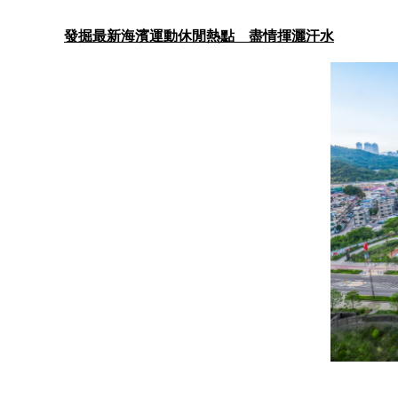
發掘最新海濱運動休閒熱點 盡情揮灑汗水